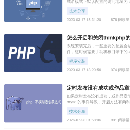
域名模式下默认配置的访问地址为：/admin
定不同的域名需要进行如下设置修改/con
技术分享
2023-03-17 18:31:20
878 阅读量
怎么开启和关闭thinkphp的
系统安装完后，一些重要的配置会放到
件，这时候需要手动将根目录下的.env
会生效，默认就会开启denug模式
程序安装
2023-03-17 18:29:56
974 阅读量
定时发布没有成功或作品章
如果定时发布没有成功，或作品章
mysql的事件导致，开启方法有两
技术分享
2026-07-28 01:58:06
891 阅读量