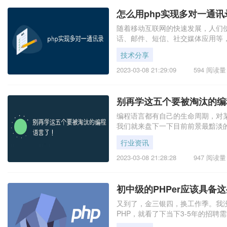
怎么用php实现多对一通讯
随着移动互联网的快速发展，人们
话、邮件、短信、社交媒体应用等
技术分享
2023-03-08 21:29:09
594 阅读量
别再学这五个要被淘汰的编
编程语言都有自己的生命周期，对
我们就来盘下一下目前前景最黯淡
行业资讯
2023-03-08 21:28:28
947 阅读量
初中级的PHPer应该具备
又到了，金三银四，换工作季。我
PHP，就看了下当下3-5年的招