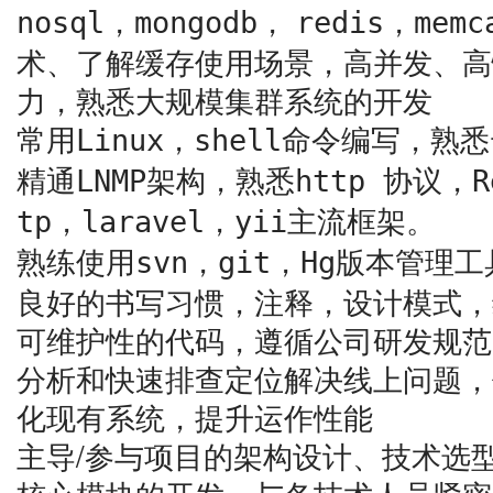
，
，
，
nosql
mongodb
redis
memc
术、了解缓存使用场景，高并发、高
力，熟悉大规模集群系统的开发
常用
，
命令编写，熟悉
Linux
shell
精通
架构，熟悉
协议，
LNMP
http
R
，
，
主流框架。
tp
laravel
yii
熟练使用
，
，
版本管理工
svn
git
Hg
良好的书写习惯，注释，设计模式，
可维护性的代码，遵循公司研发规范
分析和快速排查定位解决线上问题，
化现有系统，提升运作性能
主导/参与项目的架构设计、技术选