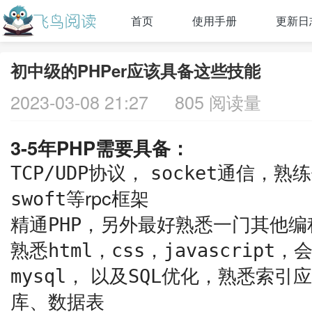
首页
使用手册
更新日
初中级的PHPer应该具备这些技能
2023-03-08 21:27
805 阅读量
3-5年PHP需要具备：
协议，
通信，熟练
TCP/UDP
socket
等rpc框架
swoft
精通
，另外最好熟悉一门其他编
PHP
熟悉
，
，
，
html
css
javascript
， 以及
优化，熟悉索引应
mysql
SQL
库、数据表